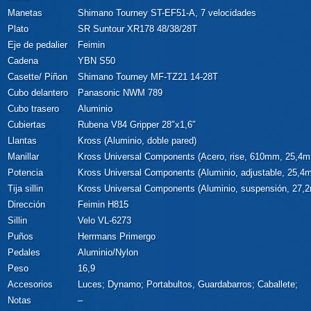
Manetas
Shimano Tourney ST-EF51-A, 7 velocidades
Plato
SR Suntour XR178 48/38/28T
Eje de pedalier
Feimin
Cadena
YBN S50
Casette/ Piñon
Shimano Tourney MF-TZ21 14-28T
Cubo delantero
Panasonic NWM 789
Cubo trasero
Aluminio
Cubiertas
Rubena V84 Gripper 28″x1,6″
Llantas
Kross (Aluminio, doble pared)
Manillar
Kross Universal Components (Acero, rise, 610mm, 25,4
Potencia
Kross Universal Components (Aluminio, adjustable, 25,4
Tija sillin
Kross Universal Components (Aluminio, suspensión, 27,
Dirección
Feimin H815
Sillin
Velo VL-6273
Puños
Herrmans Primergo
Pedales
Aluminio/Nylon
Peso
16,9
Accesorios
Luces; Dynamo; Portabultos, Guardabarros; Caballete;
Notas
–