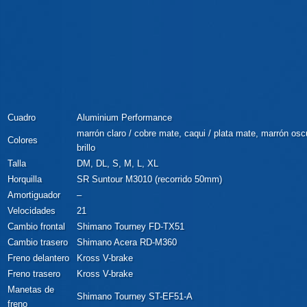
Cuadro
Aluminium Performance
marrón claro / cobre mate, caqui / plata mate, marrón osc
Colores
brillo
Talla
DM, DL, S, M, L, XL
Horquilla
SR Suntour M3010 (recorrido 50mm)
Amortiguador
–
Velocidades
21
Cambio frontal
Shimano Tourney FD-TX51
Cambio trasero
Shimano Acera RD-M360
Freno delantero
Kross V-brake
Freno trasero
Kross V-brake
Manetas de
Shimano Tourney ST-EF51-A
freno