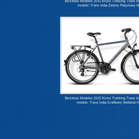
Bicicletas Modelos 2015 Kross Trekking Trans I
modelo: Trans India Zielony Platynowy M
Bicicletas Modelos 2015 Kross Trekking Trans I
modelo: Trans India Grafitowy Niebieski 