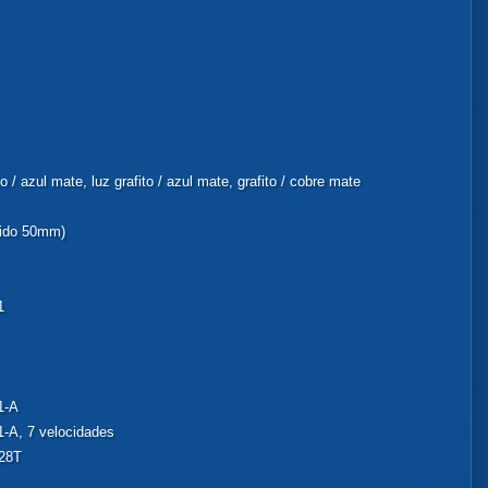
to / azul mate, luz grafito / azul mate, grafito / cobre mate
rido 50mm)
1
1-A
-A, 7 velocidades
/28T