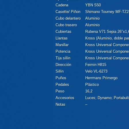
Cadena
YBN S50
Casette/ Piñon
Shimano Tourney MF-TZ2
Cubo delantero
Aluminio
Cubo trasero
Aluminio
Cubiertas
Rubena V71 Sepia 26″x1,
Llantas
Kross (Aluminio, doble pa
Manillar
Kross Universal Compone
Potencia
Kross Universal Componen
Tija sillin
Kross Universal Compone
Dirección
Feimin H815
Sillin
Velo VL-6273
Puños
Herrmans Primergo
Pedales
Plástico
Peso
16,2
Accesorios
Luces; Dynamo; Portabult
Notas
–