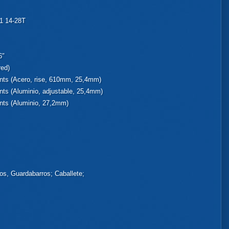
1 14-28T
6″
red)
nts (Acero, rise, 610mm, 25,4mm)
ts (Aluminio, adjustable, 25,4mm)
nts (Aluminio, 27,2mm)
os, Guardabarros; Caballete;