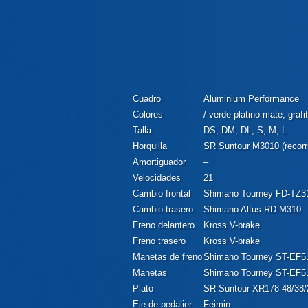
Cuadro
Aluminium Performance
Colores
/ verde platino mate, grafi
Talla
DS, DM, DL, S, M, L
Horquilla
SR Suntour M3010 (recor
Amortiguador
–
Velocidades
21
Cambio frontal
Shimano Tourney FD-TZ3
Cambio trasero
Shimano Altus RD-M310
Freno delantero
Kross V-brake
Freno trasero
Kross V-brake
Manetas de freno
Shimano Tourney ST-EF5
Manetas
Shimano Tourney ST-EF51
Plato
SR Suntour XR178 48/38
Eje de pedalier
Feimin