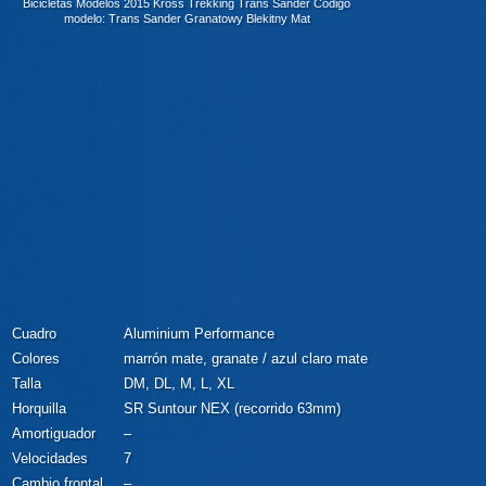
Bicicletas Modelos 2015 Kross Trekking Trans Sander Código
modelo: Trans Sander Granatowy Blekitny Mat
Cuadro
Aluminium Performance
Colores
marrón mate, granate / azul claro mate
Talla
DM, DL, M, L, XL
Horquilla
SR Suntour NEX (recorrido 63mm)
Amortiguador
–
Velocidades
7
Cambio frontal
–