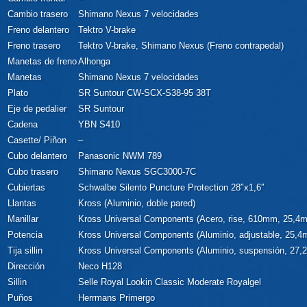
Cambio trasero
Shimano Nexus 7 velocidades
Freno delantero
Tektro V-brake
Freno trasero
Tektro V-brake, Shimano Nexus (Freno contrapedal)
Manetas de freno
Alhonga
Manetas
Shimano Nexus 7 velocidades
Plato
SR Suntour CW-SCX-S38-95 38T
Eje de pedalier
SR Suntour
Cadena
YBN S410
Casette/ Piñon
–
Cubo delantero
Panasonic NWM 789
Cubo trasero
Shimano Nexus SGC3000-7C
Cubiertas
Schwalbe Silento Puncture Protection 28″x1,6″
Llantas
Kross (Aluminio, doble pared)
Manillar
Kross Universal Components (Acero, rise, 610mm, 25,4
Potencia
Kross Universal Components (Aluminio, adjustable, 25,
Tija sillin
Kross Universal Components (Aluminio, suspensión, 27
Dirección
Neco H128
Sillin
Selle Royal Lookin Classic Moderate Royalgel
Puños
Herrmans Primergo