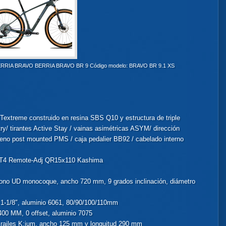
a BERRIA BRAVO BERRIA BRAVO BR 9 Código modelo: BRAVO BR 9.1 XS
xtreme construido en resina SBS Q10 y estructura de triple
/ tirantes Active Stay / vainas asimétricas ASYM/ dirección
no post mounted PMS / caja pedalier BB92 / cabelado interno
FIT4 Remote-Adj QR15x110 Kashima
bono UD monocoque, ancho 720 mm, 9 grados inclinación, diámetro
1-1/8″, aluminio 6061, 80/90/100/110mm
0 MM, 0 offset, aluminio 7075
x, railes K:ium, ancho 125 mm y longuitud 290 mm