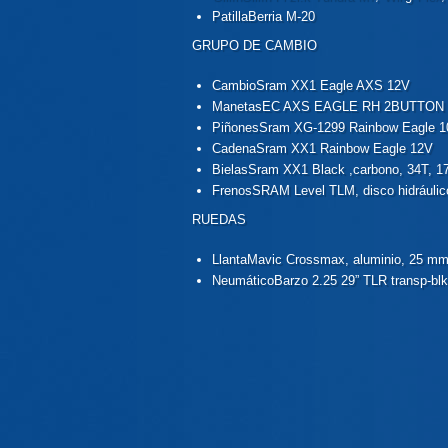
Patilla
Berria M-20
GRUPO DE CAMBIO
Cambio
Sram XX1 Eagle AXS 12V
Manetas
EC AXS EAGLE RH 2BUTTON
Piñones
Sram XG-1299 Rainbow Eagle 1
Cadena
Sram XX1 Rainbow Eagle 12V
Bielas
Sram XX1 Black ,carbono, 34T, 
Frenos
SRAM Level TLM, disco hidráuli
RUEDAS
Llanta
Mavic Crossmax, aluminio, 25 m
Neumático
Barzo 2.25 29” TLR transp-bl