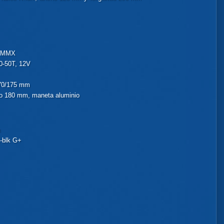
 MMX
0-50T, 12V
170/175 mm
co 180 mm, maneta aluminio
m
k-blk G+