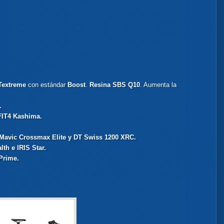
Textreme
con estándar
Boost
.
Resina SBS Q10
. Aumenta la
.
FIT4 Kashima.
Mavic Crossmax Elite y DT Swiss 1200 XRC.
lth e IRIS Star.
Prime.