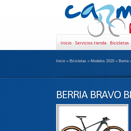
Inicio
Servicios tienda
Bicicletas
Inicio
»
Bicicletas
»
Modelos 2020
»
Berria
BERRIA BRAVO B