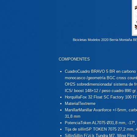
Bicicletas Modelos 2020 Berria Montañ
COMPONENTES
Cuadro
Cuadro BRAVO 5 BR en carbono Te
monocasco /geometría BGC cross country
OH2S sobredimensionada/ sistema de fre
ICS/ boost 148×12 / peso cuadro 890 gr.
Horquilla
Fox 32 Float SC Factory 100 
Material
Textreme
Manillar
Manillar Avanforce +/-5mm, car
31,8 mm
Potencia
Token AL7075 Ø31,8 mm, -17º, 
Tija de sillín
SP TOKEN 7075 27,2 mm, 40
Sillín
Sillín Fi’zi:k Tundra M7, Wing Fle