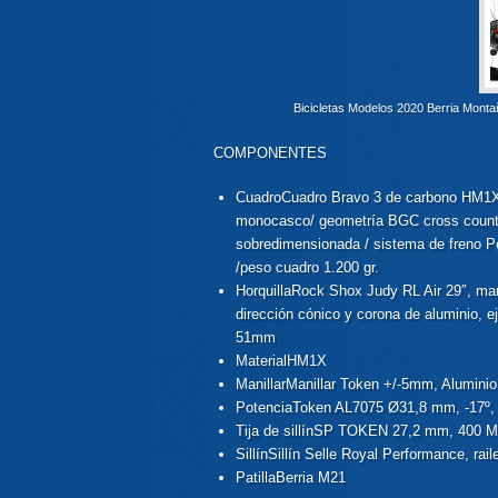
Bicicletas Modelos 2020 Berria Mo
COMPONENTES
Cuadro
Cuadro Bravo 3 de carbono HM1X c
monocasco/ geometría BGC cross country
sobredimensionada / sistema de freno Po
/peso cuadro 1.200 gr.
Horquilla
Rock Shox Judy RL Air 29″, man
dirección cónico y corona de aluminio,
51mm
Material
HM1X
Manillar
Manillar Token +/-5mm, Aluminio
Potencia
Token AL7075 Ø31,8 mm, -17º, 
Tija de sillín
SP TOKEN 27,2 mm, 400 MM
Sillín
Sillín Selle Royal Performance, ra
Patilla
Berria M21