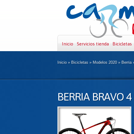
Inicio
Servicios tienda
Bicicletas
Inicio
»
Bicicletas
»
Modelos 2020
»
Berria
BERRIA BRAVO 4