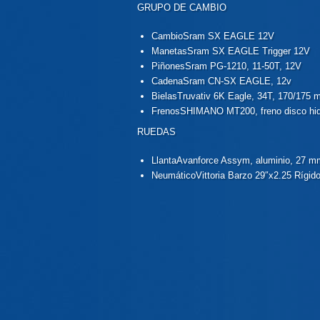
GRUPO DE CAMBIO
Cambio
Sram SX EAGLE 12V
Manetas
Sram SX EAGLE Trigger 12V
Piñones
Sram PG-1210, 11-50T, 12V
Cadena
Sram CN-SX EAGLE, 12v
Bielas
Truvativ 6K Eagle, 34T, 170/175
Frenos
SHIMANO MT200, freno disco hi
RUEDAS
Llanta
Avanforce Assym, aluminio, 27 m
Neumático
Vittoria Barzo 29″x2.25 Rígid