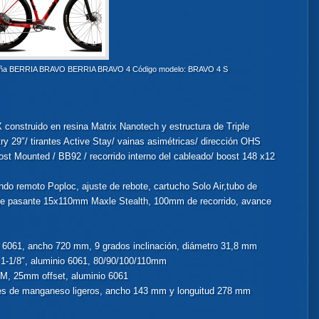
ntaña BERRIA BRAVO BERRIA BRAVO 4 Código modelo: BRAVO 4 S
onstruido en resina Matrix Nanotech y estructura de Triple
 29″/ tirantes Active Stay/ vainas asimétricas/ dirección OHS
st Mounted / BB92 / recorrido interno del cableado/ boost 148 x12
do remoto Poploc, ajuste de rebote, cartucho Solo Air,tubo de
 eje pasante 15x110mm Maxle Stealth, 100mm de recorrido, avance
 6061, ancho 720 mm, 9 grados inclinación, diámetro 31,8 mm
1-1/8″, aluminio 6061, 80/90/100/110mm
, 25mm offset, aluminio 6061
iles de manganeso ligeros, ancho 143 mm y longuitud 278 mm