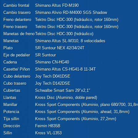
Cambio frontal
Shimano Altus FD-M190
Cambio trasero
Shimano Alivio RD-M4000 SGS Shadow
Freno delantero
Tektro Disc HDC-300 (hidráulico, rotor 160mm)
Freno trasero
Tektro Disc HDC-300 (hidráulico, rotor 160mm)
Manetas de freno
Tektro Disc HDC-300 (hidráulico)
Manetas
Shimano Altus SL-M310, 8 velocidades
Plato
SR Suntour NEX 42/34/24T
Eje de pedalier
SR Suntour
Cadena
Shimano CN-HG40
Casette/ Piñon
Shimano Altus CS-HG41-8 11-34T
Cubo delantero
Joy Tech D041DSE
Cubo trasero
Joy Tech D142DSE
Cubiertas
Schwalbe Smart Sam 29″x2,1″
Llantas
Kross Disc (Aluminio, doble pared)
Manillar
Kross Sport Components (Aluminio, plano 680/700, 31,8
Potencia
Kross Sport Components (Aluminio, ahead, 31,8mm)
Tija sillin
Kross Sport Components (Aluminio, 27,2mm)
Dirección
Feimin H835B
Sillin
Kross VL-1353