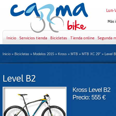
Lun-V
Más i
Inicio
Servicios tienda
Bicicletas
Tienda online
Segunda 
Inicio
»
Bicicletas
»
Modelos 2015
»
Kross
»
MTB
»
MTB XC 29"
»
Level 
Level B2
Kross Level B2
Precio: 555 €