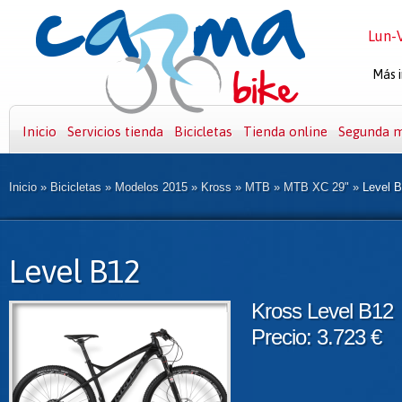
Lun-V
Más i
Inicio
Servicios tienda
Bicicletas
Tienda online
Segunda 
Inicio
»
Bicicletas
»
Modelos 2015
»
Kross
»
MTB
»
MTB XC 29"
»
Level 
Level B12
Kross Level B12
Precio: 3.723 €