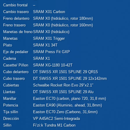
Cambio frontal
–
Cambio trasero
SRAM X01 Carbon
Freno delantero
SRAM X0 (hidráulico, rotor 180mm)
Freno trasero
SRAM X0 (hidráulico, rotor 160mm)
Manetas de freno
SRAM X0 (hidráulico)
Manetas
SRAM X01 Trigger
Plato
SRAM X1 34T
Eje de pedalier
SRAM Press Fit GXP
Cadena
SRAM X1
Casette/ Piñon
SRAM XG-1180 10-42T
Cubo delantero
DT SWiSS XR 1501 SPLINE 29 QR15
Cubo trasero
DT SWiSS XR 1501 SPLINE 29 12x142mm
Cubiertas
Schwalbe Rocket Ron Evo 29″x2.1″
Llantas
DT SWiSS XR 1501 SPLINE 29 Alu
Manillar
Easton EC70 (carbon, plano 720, 31,8 mm)
Potencia
Easton EA90 (Aluminio, ahead, 31,8mm)
Tija sillin
Easton EC70 Zero (Carbono, 31,6mm)
Dirección
VP A45AC2 Semi-Integrada
Sillin
Fi’zi:k Tundra M1 Carbon