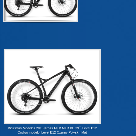
Bicicletas Modelos 2015 Kross MTB MTB XC 29´´ Level B12
Código modelo: Level B12 Czarny Polysk I Mat