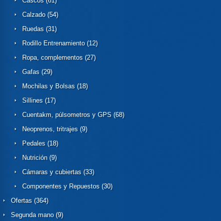
Cascos
(61)
Calzado
(54)
Ruedas
(31)
Rodillo Entrenamiento
(12)
Ropa, complementos
(27)
Gafas
(29)
Mochilas y Bolsas
(18)
Sillines
(17)
Cuentakm, púlsometros y GPS
(68)
Neoprenos, tritrajes
(9)
Pedales
(18)
Nutrición
(9)
Cámaras y cubiertas
(33)
Componentes y Repuestos
(30)
Ofertas
(364)
Segunda mano
(9)