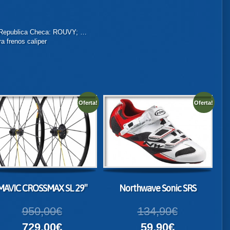
 Republica Checa: ROUVY; …
ra frenos caliper
Oferta!
Oferta!
MAVIC CROSSMAX SL 29″
Northwave Sonic SRS
950,00€
134,90€
729,00€
59,90€