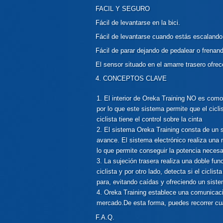
FACIL Y SEGURO
Fácil de levantarse en la bici.
Fácil de levantarse cuando estás escalando
Fácil de parar dejando de pedalear o frena
El sensor situado en el amarre trasero ofrec
4.
CONCEPTOS CLAVE
El interior de Oreka Training NO es como 
por lo que este sistema permite que el cicli
ciclista tiene el control sobre la cinta
El sistema Oreka Training consta de un si
avance. El sistema electrónico realiza una m
lo que permite conseguir la potencia necesar
La sujeción trasera realiza una doble fun
ciclista y por otro lado, detecta si el ciclis
para, evitando caídas y ofreciendo un sist
Oreka Training establece una comunicació
mercado.
De esta forma, puedes recorrer cu
F.A.Q.