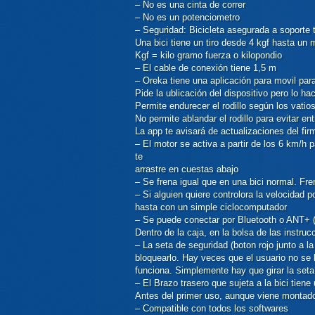
– No es una cinta de correr
– No es un potenciometro
– Seguridad: Bicicleta asegurada a soporte
Una bici tiene un tiro desde 4 kgf hasta un
Kgf = kilo gramo fuerza o kilopondio
– El cable de conexión tiene 1,5 m
– Oreka tiene una aplicación para movil para 
Pide la ublicación del dispositivo pero lo ha
Permite endurecer el rodillo según los vati
No permite ablandar el rodillo para evitar ent
La app te avisará de actualizaciones del fir
– El motor se activa a partir de los 6 km/h
te
arrastre en cuestas abajo
– Se frena igual que en una bici normal. Fren
– Si alguien quiere controlora la velocidad 
hasta con un simple ciclocomputador
– Se puede conectar por Bluetooth o ANT+ 
Dentro de la caja, en la bolsa de las instr
– La seta de seguridad (boton rojo junto a la
bloquearlo. Hay veces que el usuario no se 
funciona. Simplemente hay que girar la seta
– El Brazo trasero que sujeta a la bici tiene 
Antes del primer uso, aunque viene montado 
– Compatible con todos los softwares