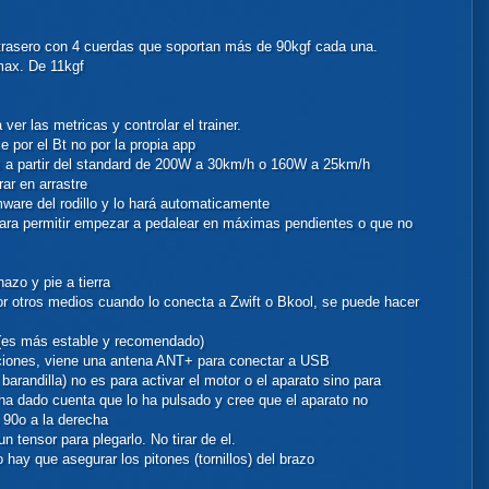
 trasero con 4 cuerdas que soportan más de 90kgf cada una.
 max. De 11kgf
ver las metricas y controlar el trainer.
ce por el Bt no por la propia app
os a partir del standard de 200W a 30km/h o 160W a 25km/h
rar en arrastre
mware del rodillo y lo hará automaticamente
 para permitir empezar a pedalear en máximas pendientes o que no
azo y pie a tierra
por otros medios cuando lo conecta a Zwift o Bkool, se puede hacer
(es más estable y recomendado)
ucciones, viene una antena ANT+ para conectar a USB
 barandilla) no es para activar el motor o el aparato sino para
ha dado cuenta que lo ha pulsado y cree que el aparato no
 90o a la derecha
un tensor para plegarlo. No tirar de el.
hay que asegurar los pitones (tornillos) del brazo