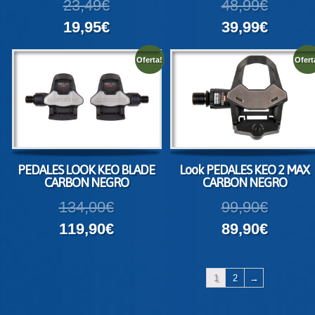
23,49€
48,99€
19,95€
39,99€
Oferta!
Ofert
PEDALES LOOK KEO BLADE
Look PEDALES KEO 2 MAX
CARBON NEGRO
CARBON NEGRO
134,00€
99,90€
119,90€
89,90€
1
2
→