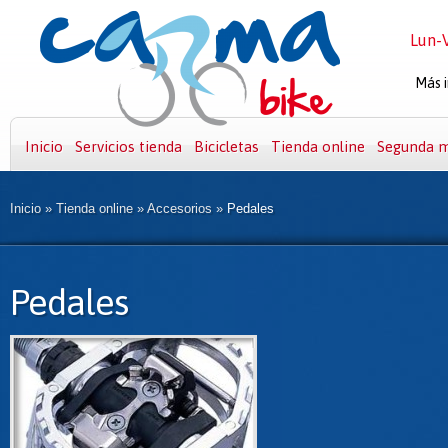
Lun-V
Más i
Inicio
Servicios tienda
Bicicletas
Tienda online
Segunda 
Inicio
»
Tienda online
»
Accesorios
»
Pedales
Pedales