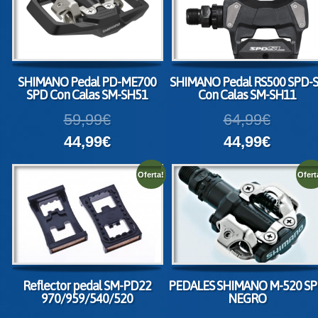
SHIMANO Pedal PD-ME700
SHIMANO Pedal RS500 SPD-S
SPD Con Calas SM-SH51
Con Calas SM-SH11
59,99€
64,99€
44,99€
44,99€
Oferta!
Ofert
Reflector pedal SM-PD22
PEDALES SHIMANO M-520 S
970/959/540/520
NEGRO