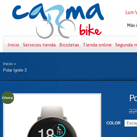
Lun-V
Más i
Inicio
Servicios tienda
Bicicletas
Tienda online
Segunda 
Inicio
»
Polar Ignite 3
Po
Oferta!
32
COLOR