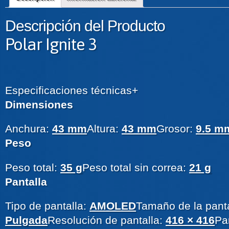
Descripción del Producto
Polar Ignite 3
Especificaciones técnicas
+
Dimensiones
Anchura:
43 mm
Altura:
43 mm
Grosor:
9.5 m
Peso
Peso total:
35 g
Peso total sin correa:
21 g
Pantalla
Tipo de pantalla:
AMOLED
Tamaño de la panta
Pulgada
Resolución de pantalla:
416 × 416
Pa