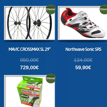
Oferta!
Ofert
MAVIC CROSSMAX SL 29″
Northwave Sonic SRS
950,00€
134,90€
729,00€
59,90€
Oferta!