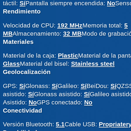
táctil:
Sí
Pantalla siempre encendida:
No
Senso
Rendimiento
Velocidad de CPU:
192 MHz
Memoria total:
5
MB
Almacenamiento:
32 MB
Modo de grabaci
Materiales
Material de la caja:
Plastic
Material de la pant
Glass
Material del bisel:
Stainless steel
Geolocalización
GPS:
Sí
Glonass:
Sí
Galileo:
Sí
BeiDou:
Sí
QZS
asistido:
Sí
Glonass asistido:
Sí
Galileo asistid
Asistido:
No
GPS conectado:
No
Conectividad
Versión Bluetooth:
5.1
Cable USB:
Propriater