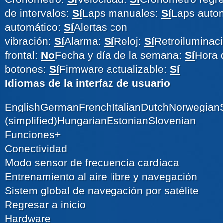
de intervalos:
Sí
Laps manuales:
Sí
Laps autom
automático:
Sí
Alertas con
vibración:
Sí
Alarma:
Sí
Reloj:
Sí
Retroiluminaci
frontal:
No
Fecha y día de la semana:
Sí
Hora d
botones:
Sí
Firmware actualizable:
Sí
Idiomas de la interfaz de usuario
EnglishGermanFrenchItalianDutchNorwegian
(simplified)HungarianEstonianSlovenian
Funciones
+
Conectividad
Modo sensor de frecuencia cardíaca
Entrenamiento al aire libre y navegación
Sistem global de navegación por satélite
Regresar a inicio
Hardware