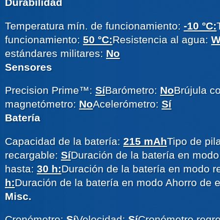
Durabilidad
Temperatura mín. de funcionamiento:
-10 °C:
funcionamiento:
50 °C:
Resistencia al agua:
W
estándares militares:
No
Sensores
Precision Prime™:
Sí
Barómetro:
No
Brújula c
magnetómetro:
No
Acelerómetro:
Sí
Batería
Capacidad de la batería:
215 mAh
Tipo de pila
recargable:
Sí
Duración de la batería en modo
hasta:
30 h:
Duración de la batería en modo re
h:
Duración de la batería en modo Ahorro de e
Misc.
Cronómetro:
Sí
Velocidad:
Sí
Cronómetro regre