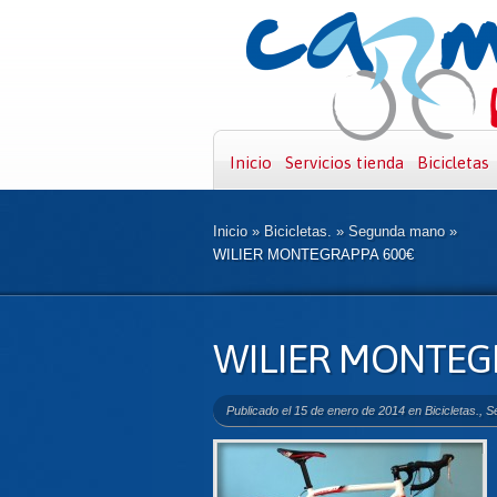
Inicio
Servicios tienda
Bicicletas
Inicio
»
Bicicletas.
»
Segunda mano
»
WILIER MONTEGRAPPA 600€
WILIER MONTEG
Publicado el 15 de enero de 2014 en
Bicicletas.
,
S