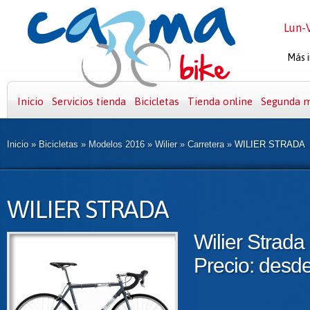
Lun-V
Más i
Inicio
Servicios tienda
Bicicletas
Tienda online
Segunda 
Inicio
»
Bicicletas
»
Modelos 2016
»
Wilier
»
Carretera
»
WILIER STRADA
WILIER STRADA
Wilier Strada
Precio: desd