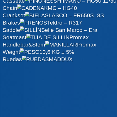
Cassette
SHIIMANO – HG50 11/30
Chain
KMC – HG40
Crankset
LASCO – FR650S -8S
Brakes
Tektro – R317
Saddle
Selle San Marco – Era
Seatmast
Promax
Handlebar&Stem
Promax
Weight
10,6 KG ± 5%
Ruedas
MADDUX