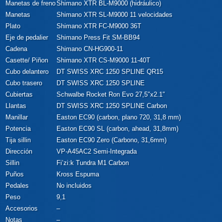
Manetas de freno
Shimano XTR BL-M9000 (hidráulico)
Manetas
Shimano XTR SL-M9000 11 velocidades
Plato
Shimano XTR FC-M9000 36T
Eje de pedalier
Shimano Press Fit SM-BB94
Cadena
Shimano CN-HG900-11
Casette/ Piñon
Shimano XTR CS-M9000 11-40T
Cubo delantero
DT SWISS XRC 1250 SPLINE QR15
Cubo trasero
DT SWISS XRC 1250 SPLINE
Cubiertas
Schwalbe Rocket Ron Evo 27,5″x2.1″
Llantas
DT SWISS XRC 1250 SPLINE Carbon
Manillar
Easton EC90 (carbon, plano 720, 31,8 mm)
Potencia
Easton EC90 SL (carbon, ahead, 31,8mm)
Tija sillin
Easton EC90 Zero (Carbono, 31,6mm)
Dirección
VP-A45AC2 Semi-Integrada
Sillin
Fi’zi:k Tundra M1 Carbon
Puños
Kross Espuma
Pedales
No incluidos
Peso
9,1
Accesorios
–
Notas
–