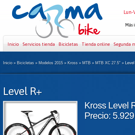
Lun-V
Más i
Inicio
Servicios tienda
Bicicletas
Tienda online
Segunda 
Inicio
»
Bicicletas
»
Modelos 2015
»
Kross
»
MTB
»
MTB XC 27.5"
»
Level
Level R+
Kross Level 
Precio: 5.929