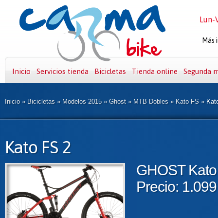
Lun-V
Más i
Inicio
Servicios tienda
Bicicletas
Tienda online
Segunda 
Inicio
»
Bicicletas
»
Modelos 2015
»
Ghost
»
MTB Dobles
»
Kato FS
»
Kato
Kato FS 2
GHOST Kato
Precio: 1.099