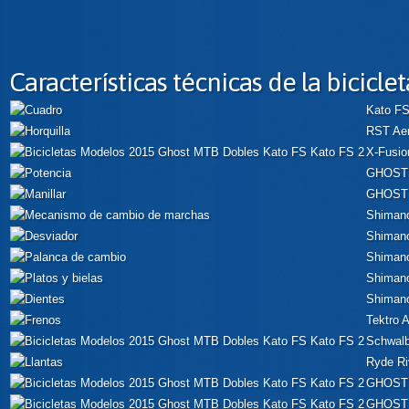
Características técnicas de la biciclet
Kato FS
RST Aer
X-Fusi
GHOST 
GHOST L
Shimano
Shiman
Shiman
Shiman
Shiman
Tektro 
Schwal
Ryde Ri
GHOST 
GHOST 