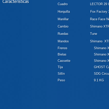
Características
Cuadro
LECTOR 29 Ul
Horquilla
Fox Factory
Manillar
Race Face N
Cambio
Shimano XTR
Ruedas
Tune
Mandos
Shimano XT
Frenos
Shimano X
Bielas
Shimano 
Cassette
Shimano X
Tija
GHOST Ca
Sillín
SDG Circu
Peso
9.1 KG