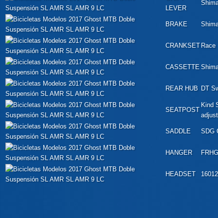
Shim
LEVER
BRAKE
Shim
CRANKSET
Race 
CASSETTE
Shima
REAR HUB
DT Sw
Kind 
SEATPOST
adjust
SADDLE
SDG C
HANGER
FRHG
HEADSET
16012