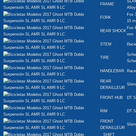
SLAM
FRAME
Alloy
Fox 
FORK
15 
Fox 
REAR SHOCK
mm
STEM
Race
Schw
TIRE
Schw
HANDLEBAR
Race
REAR
Shim
DERAILLEUR
FRONT HUB
DT S
RIM
DT S
FRONT
Shim
DERAILLEUR
SHIFT