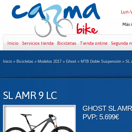
Lun-V
Más i
Inicio
Servicios tienda
Bicicletas
Tienda online
Segunda 
Inicio
»
Bicicletas
»
Modelos 2017
»
Ghost
»
MTB Doble Suspensión
»
SL
SL AMR 9 LC
GHOST SL AMR 
PVP: 5.699€