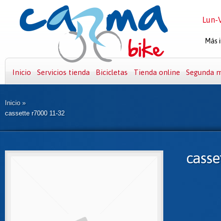
Lun-V
Más i
Inicio
Servicios tienda
Bicicletas
Tienda online
Segunda 
Inicio
»
cassette r7000 11-32
casse