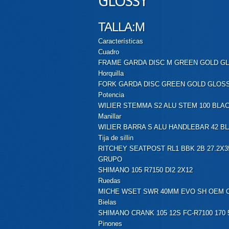
GLOSSY
TALLA:M
Características
Cuadro
FRAME GARDA DISC M GREEN GOLD G
Horquilla
FORK GARDA DISC GREEN GOLD GLOS
Potencia
WILIER STEMMA S2 ALU STEM 100 BLA
Manillar
WILIER BARRA S ALU HANDLEBAR 42 B
Tija de sillin
RITCHEY SEATPOST RL1 BBK 2B 27.2X3
GRUPO
SHIMANO 105 R7150 DI2 2X12
Ruedas
MICHE WSET SWR 40MM EVO SH OEM C
Bielas
SHIMANO CRANK 105 12S FC-R7100 170 
Pinones