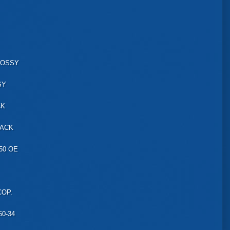
LOSSY
SY
CK
LACK
50 OE
OP.
50-34