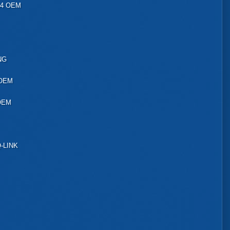
34 OEM
NG
 OEM
OEM
-LINK