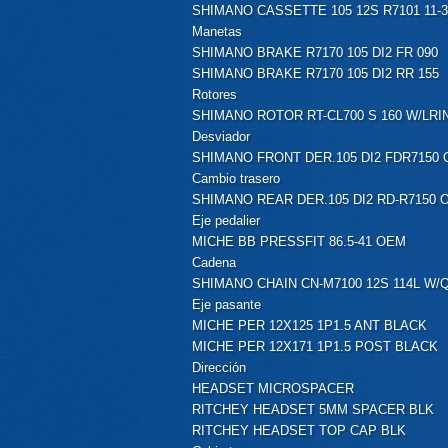
SHIMANO CASSETTE 105 12S R7101 11-
Manetas
SHIMANO BRAKE R7170 105 DI2 FR 090
SHIMANO BRAKE R7170 105 DI2 RR 155
Rotores
SHIMANO ROTOR RT-CL700 S 160 W/LRI
Desviador
SHIMANO FRONT DER.105 DI2 FDR7150
Cambio trasero
SHIMANO REAR DER.105 DI2 RD-R7150 
Eje pedalier
MICHE BB PRESSFIT 86.5-41 OEM
Cadena
SHIMANO CHAIN CN-M7100 12S 114L W/Q
Eje pasante
MICHE PER 12X125 1P1.5 ANT BLACK
MICHE PER 12X171 1P1.5 POST BLACK
Dirección
HEADSET MICROSPACER
RITCHEY HEADSET 5MM SPACER BLK
RITCHEY HEADSET TOP CAP BLK