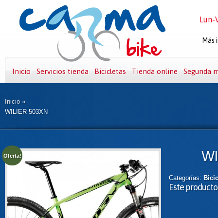
Lun-V
Más i
Inicio
Servicios tienda
Bicicletas
Tienda online
Segunda 
Inicio
»
WILIER 503XN
WI
Oferta!
Categorías:
Bicic
Este producto