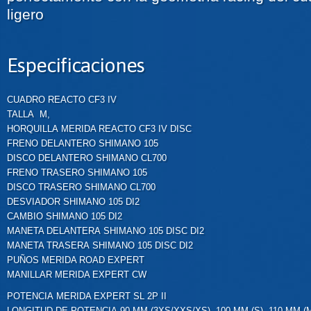
ligero
Especificaciones
CUADRO
REACTO CF3 IV
TALLA
M,
HORQUILLA
MERIDA REACTO CF3 IV DISC
FRENO DELANTERO
SHIMANO 105
DISCO DELANTERO
SHIMANO CL700
FRENO TRASERO
SHIMANO 105
DISCO TRASERO
SHIMANO CL700
DESVIADOR
SHIMANO 105 DI2
CAMBIO
SHIMANO 105 DI2
MANETA DELANTERA
SHIMANO 105 DISC DI2
MANETA TRASERA
SHIMANO 105 DISC DI2
PUÑOS
MERIDA ROAD EXPERT
MANILLAR
MERIDA EXPERT CW
POTENCIA
MERIDA EXPERT SL 2P II
LONGITUD DE POTENCIA
90 MM (3XS/XXS/XS), 100 MM (S), 110 MM (M