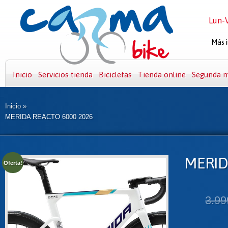
Lun-V
Más i
Inicio
Servicios tienda
Bicicletas
Tienda online
Segunda 
Inicio
»
MERIDA REACTO 6000 2026
MERID
Oferta!
3.99