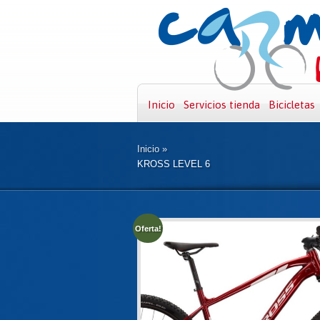
Inicio
Servicios tienda
Bicicletas
Inicio
»
KROSS LEVEL 6
Oferta!