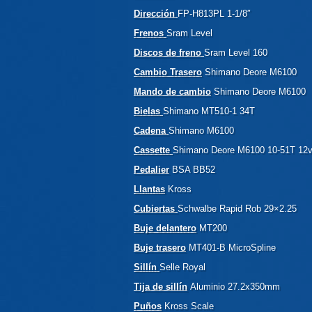
Dirección
FP-H813PL 1-1/8″
Frenos
Sram Level
Discos de freno
Sram Level 160
Cambio Trasero
Shimano Deore M6100
Mando de cambio
Shimano Deore M6100
Bielas
Shimano MT510-1 34T
Cadena
Shimano M6100
Cassette
Shimano Deore M6100 10-51T 12
Pedalier
BSA BB52
Llantas
Kross
Cubiertas
Schwalbe Rapid Rob 29×2.25
Buje delantero
MT200
Buje trasero
MT401-B MicroSpline
Sillín
Selle Royal
Tija de sillín
Aluminio 27.2x350mm
Puños
Kross Scale