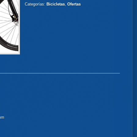
Categorías:
Bicicletas
,
Ofertas
0mm