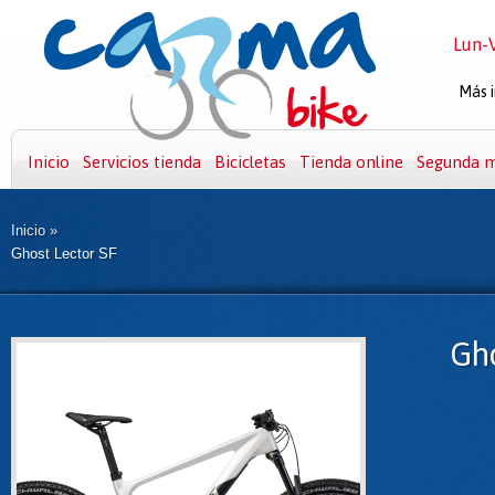
Lun-V
Más i
Inicio
Servicios tienda
Bicicletas
Tienda online
Segunda 
Inicio
»
Ghost Lector SF
Gho