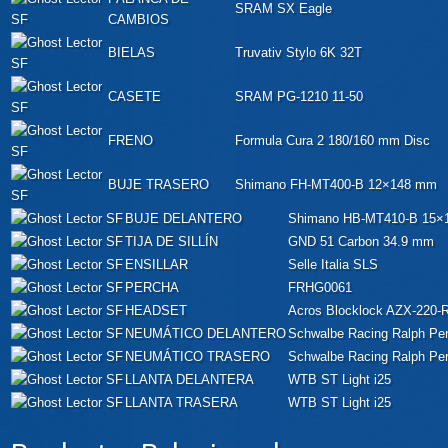
SRAM SX Eagle
CAMBIOS
BIELAS
Truvativ Stylo 6K 32T
CASETE
SRAM PG-1210 11-50
FRENO
Formula Cura 2 180/160 mm Disc
BUJE TRASERO
Shimano FH-MT400-B 12×148 mm
BUJE DELANTERO
Shimano HB-MT410-B 15×
TIJA DE SILLÍN
GND 51 Carbon 34.9 mm
ENSILLAR
Selle Italia SLS
PERCHA
FRHG0061
HEADSET
Acros Blocklock AZX-220-
NEUMÁTICO DELANTERO
Schwalbe Racing Ralph Pe
NEUMÁTICO TRASERO
Schwalbe Racing Ralph Pe
LLANTA DELANTERA
WTB ST Light i25
LLANTA TRASERA
WTB ST Light i25