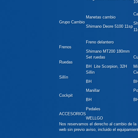
1
Ca
Manetas cambio
Grupo Cambio
Sh
Shimano Deore 5100 11sp
11
Freno delantero
Frenos
Shimano MT200 180mm
Set ruedas
Cu
Ruedas
BH Lite Scorpion, 32H
Mi
Sillin
Cie
Sillín
BH
B
Manillar
Po
Cockpit
BH
B
Pedales
ACCESORIOS
WELLGO
Nos reservamos el derecho al cambio de la 
web sin previo aviso, incluido el equipamien