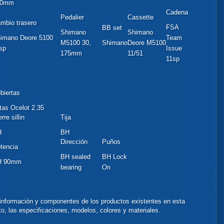
00mm
Cadena
Pedalier
Cassette
mbio trasero
FSA
BB set
Shimano
Shimano
imano Deore 5100
Team
M5100 30,
Shimano
Deore M5100
sp
Issue
175mm
11/51
11sp
biertas
tas Ocelot 2.35
rre sillin
Tija
H
BH
Dirección
Puños
tencia
BH sealed
BH Lock
H 90mm
bearing
On
información y componentes de los productos existentes en esta
to, las especificaciones, modelos, colores y materiales.