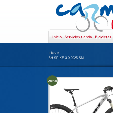
Inicio
Servicios tienda
Bicicletas
Inicio
»
BH SPIKE 3.0 2025 SM
Oferta!