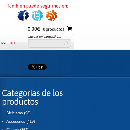
También puede seguirnos en:
0,00€
0 productos
buscar en carmabike...
lización
Categorias de los
productos
Bicicletas
(98)
Accesorios
(419)
Ofertas
(364)