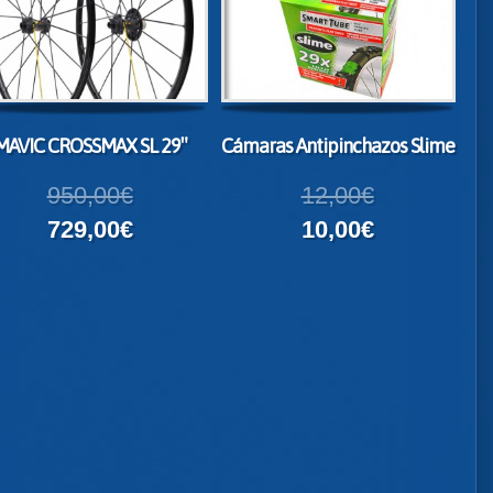
MAVIC CROSSMAX SL 29″
Cámaras Antipinchazos Slime
950,00€
12,00€
729,00€
10,00€