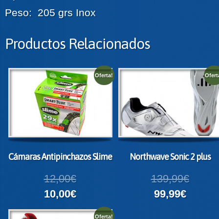
Peso: 205 grs Inox
Productos Relacionados
Oferta!
Ofert
Cámaras Antipinchazos Slime
Northwave Sonic 2 plus
12,00€
139,99€
10,00€
99,99€
Oferta!