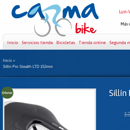
Lun-V
Más i
Inicio
Servicios tienda
Bicicletas
Tienda online
Segunda 
Inicio
»
Sillín Pro Stealth LTD 152mm
Sillín
Oferta!
1