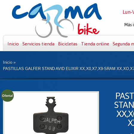
Lun-V
Más i
Inicio
Servicios tienda
Bicicletas
Tienda online
Segunda 
Inicio
»
PASTILLAS GALFER STAND AVID ELIXIR XX,X0,X7,X9-SRAM XX,XO,X
PAST
Oferta!
STAN
XX,X
X