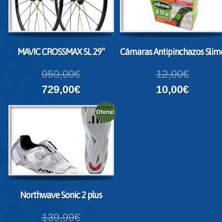
MAVIC CROSSMAX SL 29″
Cámaras Antipinchazos Slim
950,00€
12,00€
729,00€
10,00€
Oferta!
Northwave Sonic 2 plus
139,99€