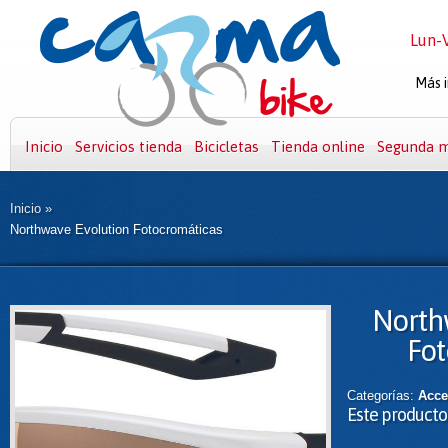
Lun-V
Más i
Inicio
Servicios tienda
Bicicletas
Tienda online
Segunda 
Inicio
»
Northwave Evolution Fotocromáticas
North
Fo
Categorías:
Acce
Este producto