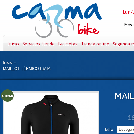
Lun-V
Más i
Inicio
Servicios tienda
Bicicletas
Tienda online
Segunda 
Inicio
»
MAILLOT TÉRMICO IBAIA
MAIL
Oferta!
1
Talla