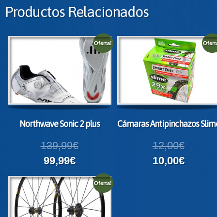
Productos Relacionados
Oferta!
Ofert
Northwave Sonic 2 plus
Cámaras Antipinchazos Slim
139,99€
12,00€
99,99€
10,00€
Oferta!