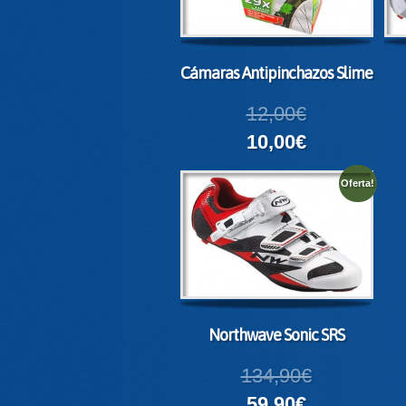
Cámaras Antipinchazos Slime
12,00€
10,00€
Oferta!
Northwave Sonic SRS
134,90€
59,90€