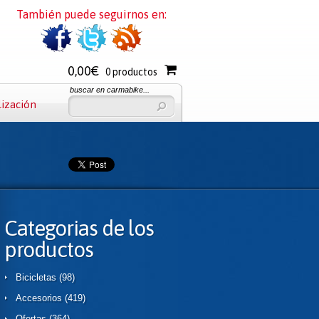
También puede seguirnos en:
0,00€
0 productos
buscar en carmabike...
lización
Categorias de los
productos
Bicicletas
(98)
Accesorios
(419)
Ofertas
(364)