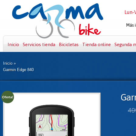
Lun-V
Más i
Inicio
Servicios tienda
Bicicletas
Tienda online
Segunda 
Inicio
»
Garmin Edge 840
Gar
Oferta!
49