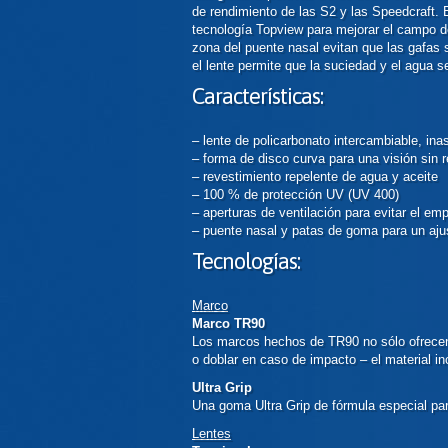
de rendimiento de las S2 y las Speedcraft. 
tecnología Topview para mejorar el campo de
zona del puente nasal evitan que las gafas 
el lente permite que la suciedad y el agua 
Características:
– lente de policarbonato intercambiable, inas
– forma de disco curva para una visión sin r
– revestimiento repelente de agua y aceite
– 100 % de protección UV (UV 400)
– aperturas de ventilación para evitar el em
– puente nasal y patas de goma para un aju
Tecnologías:
Marco
Marco TR90
Los marcos hechos de TR90 no sólo ofrecen 
o doblar en caso de impacto – el material i
Ultra Grip
Una goma Ultra Grip de fórmula especial pa
Lentes