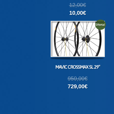
12,00€
10,00€
Oferta!
MAVIC CROSSMAX SL 29″
950,00€
729,00€