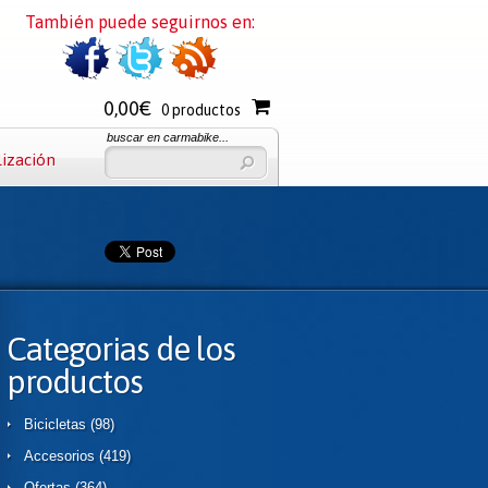
También puede seguirnos en:
0,00€
0 productos
buscar en carmabike...
lización
Categorias de los
productos
Bicicletas
(98)
Accesorios
(419)
Ofertas
(364)