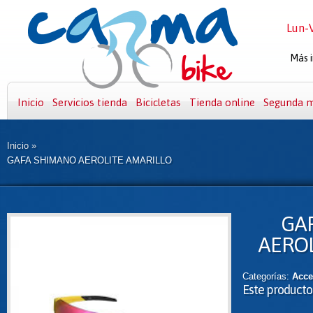
Lun-V
Más i
Inicio
Servicios tienda
Bicicletas
Tienda online
Segunda 
Inicio
»
GAFA SHIMANO AEROLITE AMARILLO
GA
AEROL
Categorías:
Acce
Este producto