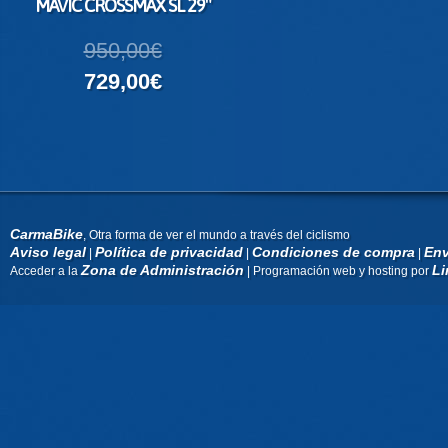
MAVIC CROSSMAX SL 29″
950,00€
729,00€
CarmaBike
, Otra forma de ver el mundo a través del ciclismo
Aviso legal
Política de privacidad
Condiciones de compra
Env
|
|
|
Zona de Administración
Li
Acceder a la
| Programación web y hosting por