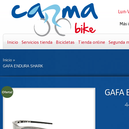
Lun-V
Más i
Inicio
Servicios tienda
Bicicletas
Tienda online
Segunda 
Inicio
»
GAFA ENDURA SHARK
GAFA 
Oferta!
4