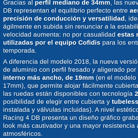
Gracias al
perfil mediano de 34mm
, las nue
DB representan el equilibrio perfecto entre
ae
precisión de conducción y versatilidad
, id
ágilmente en subida sin renunciar a la estabi
velocidad aumenta: no por casualidad
estas 
utilizadas por el equipo Cofidis
para los en
temporada.
A diferencia del modelo 2018, la nueva versió
de aluminio con perfil fresado y aligerado po
interno más ancho, de 19mm
(en el modelo 
17mm), que permite alojar fácilmente cubie
las ruedas están disponibles con tecnología
2
posibilidad de elegir entre cubierta y
tubeles
instalada y válvulas incluidas). A nivel estétic
Racing 4 DB presenta un diseño gráfico graba
look más cautivador y una mayor resistencia 
atmosféricos.