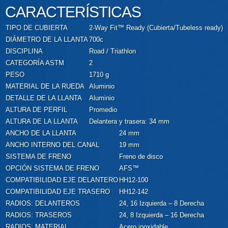
CARACTERÍSTICAS
TIPO DE CUBIERTA
2-Way Fit™ Ready (Cubierta/Tubeless ready)
DIÁMETRO DE LA LLANTA
700c
DISCIPLINA
Road / Triathlon
CATEGORÍA ASTM
2
PESO
1710 g
MATERIAL DE LA RUEDA
Aluminio
DETALLE DE LA LLANTA
Aluminio
ALTURA DE PERFIL
Promedio
ALTURA DE LA LLANTA
Delantera y trasera: 34 mm
ANCHO DE LA LLANTA
24 mm
ANCHO INTERNO DEL CANAL
19 mm
SISTEMA DE FRENO
Freno de disco
OPCIÓN SISTEMA DE FRENO
AFS™
COMPATIBILIDAD EJE DELANTERO
HH12-100
COMPATIBILIDAD EJE TRASERO
HH12-142
RADIOS: DELANTEROS
24, 16 Izquierda – 8 Derecha
RADIOS: TRASEROS
24, 8 Izquierda – 16 Derecha
RADIOS: MATERIAL
Acero inoxidable