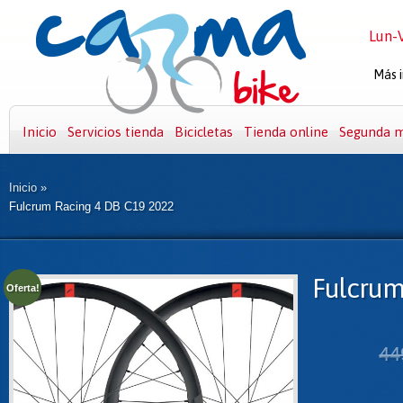
Lun-V
Más i
Inicio
Servicios tienda
Bicicletas
Tienda online
Segunda 
Inicio
»
Fulcrum Racing 4 DB C19 2022
Fulcrum
Oferta!
44