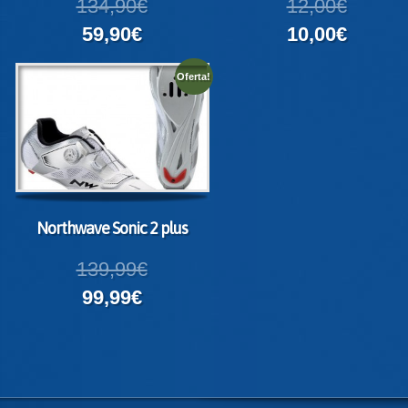
134,90€
12,00€
59,90€
10,00€
Oferta!
Northwave Sonic 2 plus
139,99€
99,99€