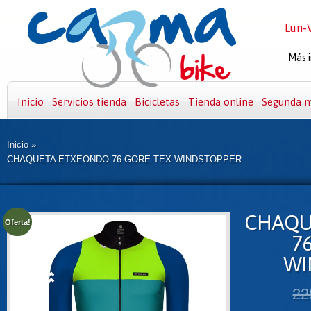
Lun-V
Más i
Inicio
Servicios tienda
Bicicletas
Tienda online
Segunda 
Inicio
»
CHAQUETA ETXEONDO 76 GORE-TEX WINDSTOPPER
CHAQU
Oferta!
7
WI
22