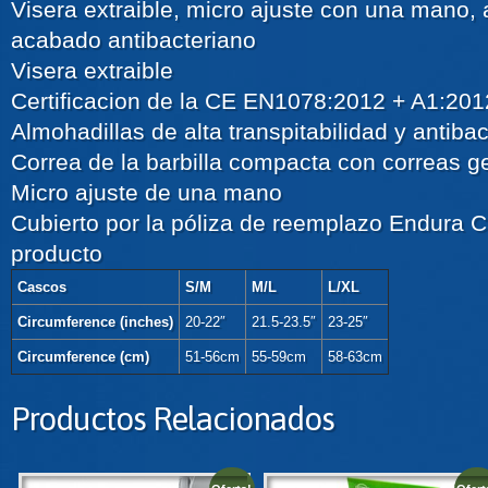
Visera extraible, micro ajuste con una mano, a
acabado antibacteriano
Visera extraible
Certificacion de la CE EN1078:2012 + A1:201
Almohadillas de alta transpitabilidad y antiba
Correa de la barbilla compacta con correas g
Micro ajuste de una mano
Cubierto por la póliza de reemplazo Endura C
producto
Cascos
S/M
M/L
L/XL
Circumference (inches)
20-22″
21.5-23.5″
23-25″
Circumference (cm)
51-56cm
55-59cm
58-63cm
Productos Relacionados