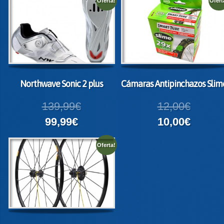
Oferta!
Ofert
Northwave Sonic 2 plus
Cámaras Antipinchazos Slim
139,99€
12,00€
99,99€
10,00€
Oferta!