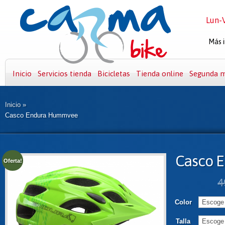
Lun-V
Más i
Inicio
Servicios tienda
Bicicletas
Tienda online
Segunda 
Inicio
»
Casco Endura Hummvee
Casco 
Oferta!
4
Color
Talla