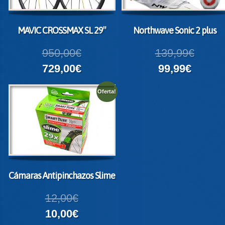
MAVIC CROSSMAX SL 29″
Northwave Sonic 2 plus
950,00€
139,99€
729,00€
99,99€
Oferta!
Cámaras Antipinchazos Slime
12,00€
10,00€