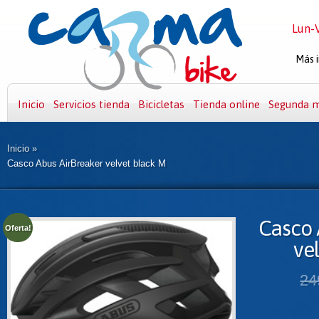
Lun-V
Más i
Inicio
Servicios tienda
Bicicletas
Tienda online
Segunda 
Inicio
»
Casco Abus AirBreaker velvet black M
Casco 
Oferta!
ve
24