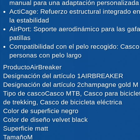
manual para una adaptación personalizada
ActiCage: Refuerzo estructural integrado en
la estabilidad
AirPort: Soporte aerodinámico para las gafa
patillas
Compatibilidad con el pelo recogido: Casc
personas con pelo largo
Producto
AirBreaker
Designación del artículo 1
AIRBREAKER
Designación del artículo 2
champagne gold M
Tipo de casco
Casco MTB, Casco para bicicle
de trekking, Casco de bicicleta eléctrica
Color de superficie
negro
Color de diseño
velvet black
Superficie
matt
Tamaño
M