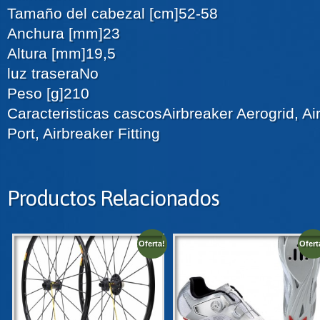
Tamaño del cabezal [cm]
52-58
Anchura [mm]
23
Altura [mm]
19,5
luz trasera
No
Peso [g]
210
Caracteristicas cascos
Airbreaker Aerogrid, A
Port, Airbreaker Fitting
Productos Relacionados
Oferta!
Ofert