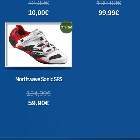
12,00€
139,99€
10,00€
99,99€
Oferta!
Northwave Sonic SRS
134,90€
59,90€