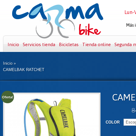
Lun-V
Más i
Inicio
Servicios tienda
Bicicletas
Tienda online
Segunda 
Inicio
»
CAMELBAK RATCHET
CAME
Oferta!
8
COLOR