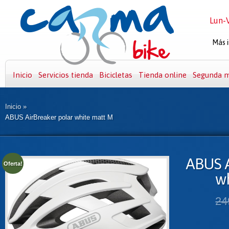
Lun-V
Más i
Inicio
Servicios tienda
Bicicletas
Tienda online
Segunda 
Inicio
»
ABUS AirBreaker polar white matt M
ABUS A
Oferta!
w
24