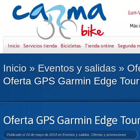
Lun-V
Más i
Inicio
Servicios tienda
Bicicletas
Tienda online
Segunda 
Inicio
»
Eventos y salidas
»
Of
Oferta GPS Garmin Edge Tour
Oferta GPS Garmin Edge Tour
Publicado el 14 de mayo de 2014 en
Eventos y salidas
,
Ofertas y promociones