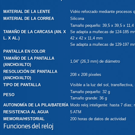
MATERIAL DE LA LENTE
Vidrio reforzado mediante procesos 
MATERIAL DE LA CORREA
Silicona
Tamaño pequeño: 39,5 x 39,5 x 11,
TAMAÑO DE LA CARCASA (AN. X
Se adapta a muñecas de 124-185 mm
L. X AL.)
42 x 42 x 11,4 mm
Se adapta a muñecas de 129-197 mm
PANTALLA EN COLOR
TAMAÑO DE LA PANTALLA
1,04″ (26,3 mm) de diámetro
(ANCHO/ALTO)
RESOLUCIÓN DE PANTALLA
208 x 208 píxeles
(ANCHO/ALTO)
TIPO DE PANTALLA
Visible a la luz del sol, transflectiv
Tamaño pequeño: 32 g
PESO
Tamaño grande: 36 g
AUTONOMÍA DE LA PILA/BATERÍA
Modo reloj inteligente: hasta 7 días
RESISTENCIA AL AGUA
5 ATM
MEMORIA/HISTORIAL
200 horas de datos de actividad
Funciones del reloj