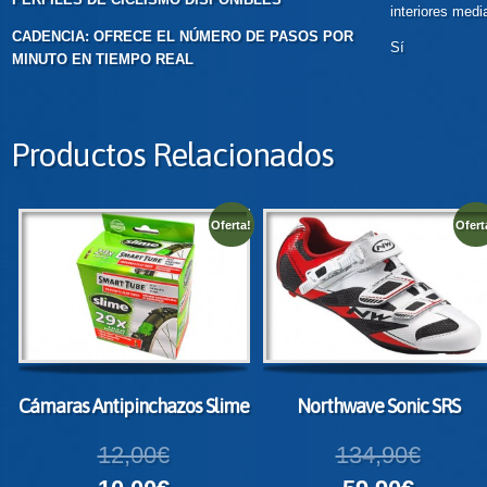
interiores medi
CADENCIA: OFRECE EL NÚMERO DE PASOS POR
Sí
MINUTO EN TIEMPO REAL
Productos Relacionados
Oferta!
Ofert
Cámaras Antipinchazos Slime
Northwave Sonic SRS
12,00€
134,90€