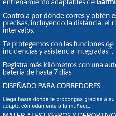
entrenamiento adaptables de
Garmi
Controla por dónde corres y obtén es
precisas, incluyendo la distancia, el r
intervalos.
Te protegemos con las funciones de
3
incidencias y asistencia integradas
.
Registra más kilómetros con una au
batería de hasta 7 días.
DISEÑADO PARA CORREDORES
Llega hasta donde te propongas gracias a su 
adapta cómodamente a la muñeca.
MATERIALES LIGEROS Y DEPORTIVO