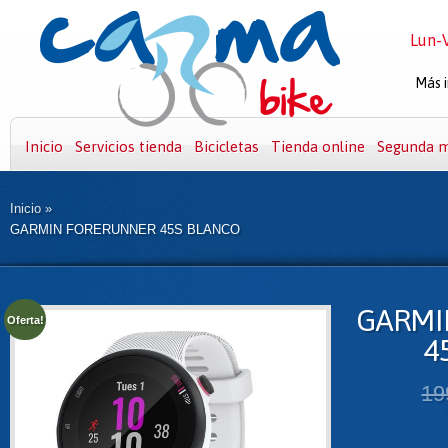
Lun-V
Más i
Inicio
Servicios tienda
Bicicletas
Tienda online
Segunda 
Inicio
»
GARMIN FORERUNNER 45S BLANCO
GARMI
Oferta!
4
19