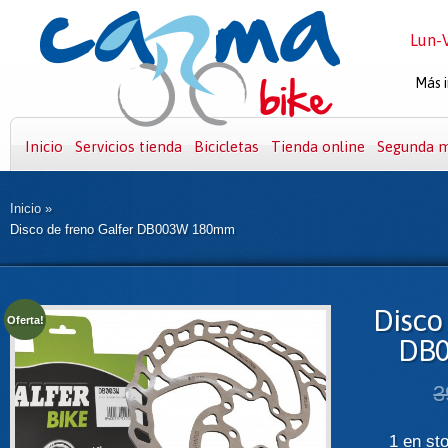
Lun-V
Más i
Inicio
Servicios tienda
Bicicletas
Tienda online
Segunda 
Inicio
»
Disco de freno Galfer DB003W 180mm
Disco 
Oferta!
DB
3
1 en st