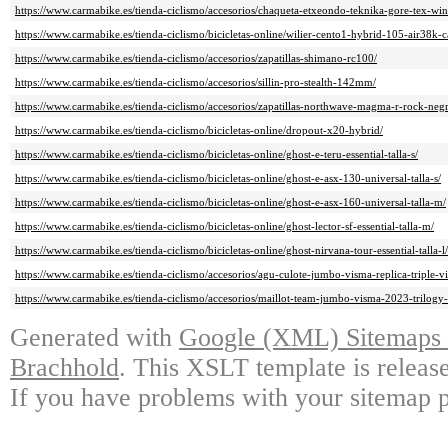
https://www.carmabike.es/tienda-ciclismo/accesorios/chaqueta-etxeondo-teknika-gore-tex-win
https://www.carmabike.es/tienda-ciclismo/bicicletas-online/wilier-cento1-hybrid-105-air38k-
https://www.carmabike.es/tienda-ciclismo/accesorios/zapatillas-shimano-rc100/
https://www.carmabike.es/tienda-ciclismo/accesorios/sillin-pro-stealth-142mm/
https://www.carmabike.es/tienda-ciclismo/accesorios/zapatillas-northwave-magma-r-rock-neg
https://www.carmabike.es/tienda-ciclismo/bicicletas-online/dropout-x20-hybrid/
https://www.carmabike.es/tienda-ciclismo/bicicletas-online/ghost-e-teru-essential-talla-s/
https://www.carmabike.es/tienda-ciclismo/bicicletas-online/ghost-e-asx-130-universal-talla-s/
https://www.carmabike.es/tienda-ciclismo/bicicletas-online/ghost-e-asx-160-universal-talla-m/
https://www.carmabike.es/tienda-ciclismo/bicicletas-online/ghost-lector-sf-essential-talla-m/
https://www.carmabike.es/tienda-ciclismo/bicicletas-online/ghost-nirvana-tour-essential-talla-l/
https://www.carmabike.es/tienda-ciclismo/accesorios/agu-culote-jumbo-visma-replica-triple-v
https://www.carmabike.es/tienda-ciclismo/accesorios/maillot-team-jumbo-visma-2023-trilogy
Generated with
Google (XML) Sitemaps G
Brachhold
. This XSLT template is releas
If you have problems with your sitemap p